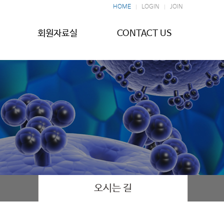
HOME
LOGIN
JOIN
회원자료실
CONTACT US
오시는 길