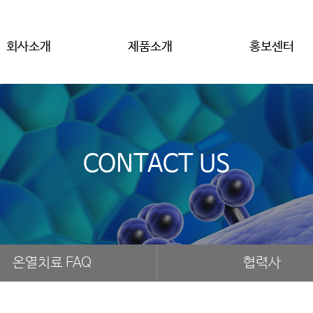
회사소개
제품소개
홍보센터
CONTACT US
온열치료 FAQ
협력사