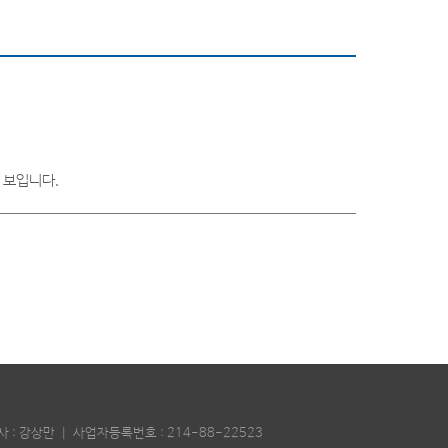
 보입니다.
 : 강상만
｜
사업자등록번호 : 214-88-22523