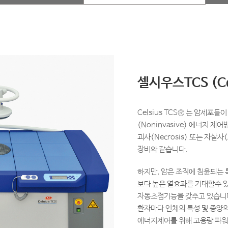
셀시우스TCS (Cel
Celsius TCS® 는 암세포
(Noninvasive) 에너지
괴사(Necrosis) 또는 자살
장비와 같습니다.
하지만, 암은 조직에 침윤되는
보다 높은 열효과를 기대할수 있
자동초점기능을 갖추고 있습니
환자마다 인체의 특성 및 종양
에너지제어를 위해 고용량 파